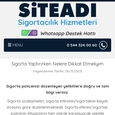
Whatsapp Destek Hattı
MENU
0 544 324 00 60
ANASAYFA
Sigorta Yaptırırken Nelere Dikkat Etmeliyim
Yayınlanma Tarihi: 29/11/2021
HAKKIMIZDA
HİZMETLERİMİZ
Sigorta poliçenizi düzenleyen yetkililere doğru ve tam
bilgi veriniz.
SIK SORULAN SORULAR
Sigorta sözleşmeleri, sigorta ettirenin/sigortalının beyan
esasına göre düzenlenmektedir. Sigorta ettiren/sigortalı,
ÇÖZÜM ORTAKLARI
poliçenin ihtiyaçlarını tam olarak karşılayacak şekilde