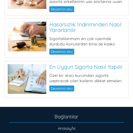
sigorta şirketlerinin yaş sınırlarına uyan
herkes kendisi ve/veya ailesiy...
Devamını oku
Hasarsızlık İndiriminden Nasıl
Yararlanılır
Sigortalılarımızın en çok üzerinde
durduğu konulardan birisi de kasko
poliçelerindeki hasarsızlık in...
Devamını oku
En Uygun Sigorta Nasıl Yapılır
Özel bir aracı kurumdan sigorta
yaptıracak olan kişilerin dikkat etmeleri
gereken en önemli hususlardan biri ...
Devamını oku
Bağlantılar
Anasayfa