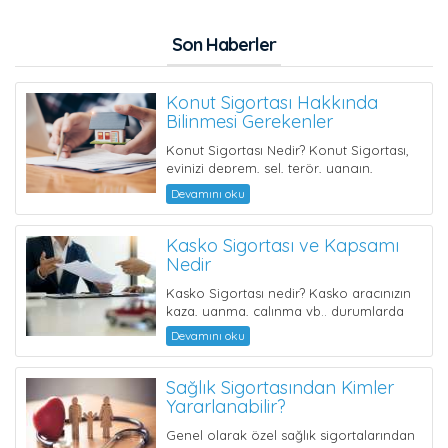
Son Haberler
Konut Sigortası Hakkında
Bilinmesi Gerekenler
Konut Sigortası Nedir? Konut Sigortası,
evinizi deprem, sel, terör, yangın,
hırsızlık, su basması, vb.. risklere ...
Devamını oku
Kasko Sigortası ve Kapsamı
Nedir
Kasko Sigortası nedir? Kasko aracınızın
kaza, yanma, çalınma vb.. durumlarda
oluşan zararları güvence altı...
Devamını oku
Sağlık Sigortasından Kimler
Yararlanabilir?
Genel olarak özel sağlık sigortalarından